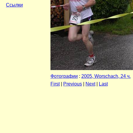
Ссылки
Фотографии
:
2005, Worschach, 24 ч.
First
|
Previous
|
Next
|
Last