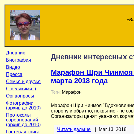
«Вы
Дневник
Дневник интересных с
Биография
Видео
Марафон Шри Чинмоя "
Пресса
марта 2018 года
Семья и друзья
С великими :)
Теги:
Марафон
Орг.вопросы
Фотографии
Марафон Шри Чинмоя "Вдохновение", 
(архив до 2010)
сторону и обратно, покрытие - не со
Протоколы
Организаторы ценят, уважают, кормят
соревнований
(архив до 2010)
Читать дальше
|
Mar 13, 2018
Гостевая книга